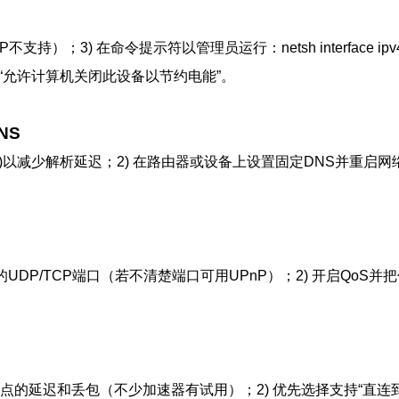
 在命令提示符以管理员运行：netsh interface ipv4 set subint
勾选“允许计算机关闭此设备以节约电能”。
NS
ogle(8.8.8.8)以减少解析延迟；2) 在路由器或设备上设置固定DN
UDP/TCP端口（若不清楚端口可用UPnP）；2) 开启QoS
延迟和丢包（不少加速器有试用）；2) 优先选择支持“直连到香港”或