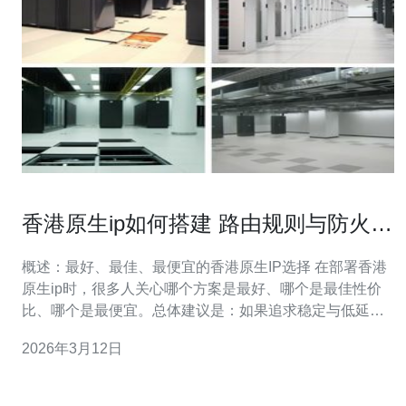
香港原生ip如何搭建 路由规则与防火墙
设置详解
概述：最好、最佳、最便宜的香港原生IP选择 在部署香港
原生ip时，很多人关心哪个方案是最好、哪个是最佳性价
比、哪个是最便宜。总体建议是：如果追求稳定与低延
迟，选择有BGP直连机房或香港本地机柜的服务器提供商
2026年3月12日
为最佳；如果预算有限，选择香港VPS或共享香港IP的云
主机可以做到最便宜，但需注意带宽与IP类型是否为“原
生”。本文以服务器为中心，逐步讲解