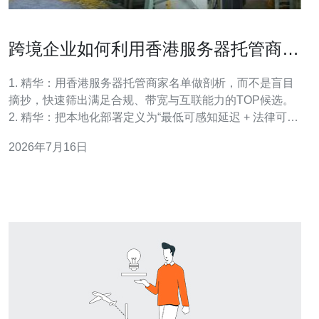
跨境企业如何利用香港服务器托管商家
名单规划本地化部署策略
1. 精华：用香港服务器托管商家名单做剖析，而不是盲目
摘抄，快速筛出满足合规、带宽与互联能力的TOP候选。
2. 精华：把本地化部署定义为“最低可感知延迟 + 法律可控
+ 成本可预测”，三项同时达成才是真正落地。 3. 精华：技
2026年7月16日
术优先级应为网络与出口（Peering）>安全与合规>缓存与
CDN>运维响应时间，选择商家时以此排序打分。 作为在
香港与