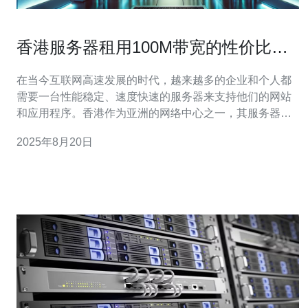
香港服务器租用100M带宽的性价比解
析
在当今互联网高速发展的时代，越来越多的企业和个人都
需要一台性能稳定、速度快速的服务器来支持他们的网站
和应用程序。香港作为亚洲的网络中心之一，其服务器租
用服务因其优越的地理位置和网络基础设施而受到广泛关
2025年8月20日
注。在众多的服务器租用选项中，100M带宽的香港服务器
以其良好的性价比，成为了很多用户的首选。 首先，我们
来看看什么是100M带宽。简单来说，带