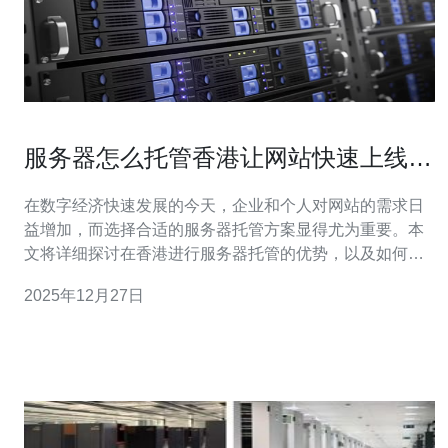
服务器怎么托管香港让网站快速上线的
方法
在数字经济快速发展的今天，企业和个人对网站的需求日
益增加，而选择合适的服务器托管方案显得尤为重要。本
文将详细探讨在香港进行服务器托管的优势，以及如何选
择和配置服务器，以实现快速上线网站的目标。 为什么选
2025年12月27日
择香港服务器托管？ 选择香港服务器托管的原因主要有以
下几点：首先，香港地理位置优越，接入速度快，特别是
对于亚洲其他地区的用户，延迟较低；其次，