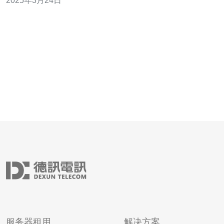
2025年3月24日
网络环境和先进的信息技术基础设施，为企业提供了良好
的网络连接和数据传输速度。此外，香港云服务器租用还
具有数据安全性高、价格相对低廉
服务器租用
解决方案