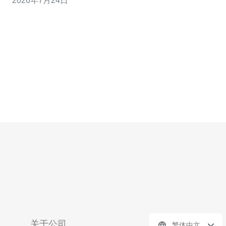
2026年7月24日
避免上线后被流量炸塌。 作为有多年为大中型电商企业做
运维与架构优化的作者，我的结论直接且实用：选香港云
服务器不是看广告，而是看
关于公司
繁体中文