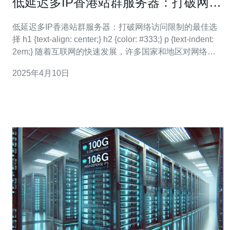
低延迟多IP香港站群服务器：打破网络
访问限制的最佳选择
低延迟多IP香港站群服务器：打破网络访问限制的最佳选
择 h1 {text-align: center;} h2 {color: #333;} p {text-indent:
2em;} 随着互联网的快速发展，许多国家和地区对网络进
行了限制和封锁，给用户的网络访问带来了很大的困扰。
2025年4月10日
然而，有一种名为低延迟多IP香港站群服务器的解决方