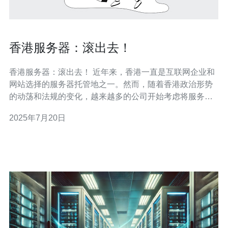
香港服务器：滚出去！
香港服务器：滚出去！ 近年来，香港一直是互联网企业和
网站选择的服务器托管地之一。然而，随着香港政治形势
的动荡和法规的变化，越来越多的公司开始考虑将服务器
迁出香港。本文将探讨为什么香港服务器面临滚出去的趋
2025年7月20日
势以及应对措施。 近年来，香港政治形势动荡不安，特别
是自2019年反送中运动以来，香港局势更加紧张。香港特
区政府出台了一系列限