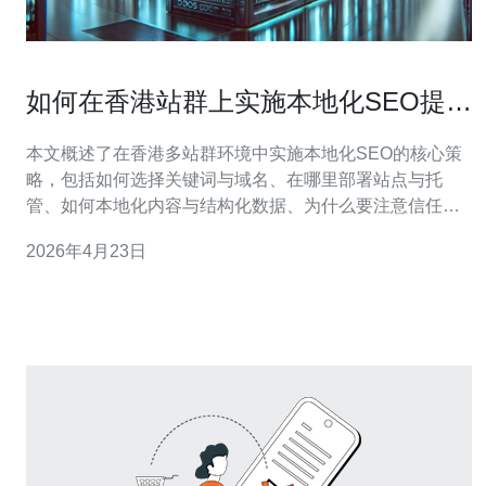
如何在香港站群上实施本地化SEO提升
目标地区排名效果
本文概述了在香港多站群环境中实施本地化SEO的核心策
略，包括如何选择关键词与域名、在哪里部署站点与托
管、如何本地化内容与结构化数据、为什么要注意信任与
差异化，以及怎么通过数据和链接策略持续优化，从而在
2026年4月23日
目标地区获得更稳健的排名与流量转化。 关键词研究应以
本地搜索习惯为核心，先用工具筛选有地区意图的词组
（例如带区名、商圈、繁体词汇或粤语常用词）。同时考