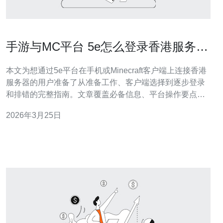
手游与MC平台 5e怎么登录香港服务器
的详细步骤与常见错误
本文为想通过5e平台在手机或Minecraft客户端上连接香港
服务器的用户准备了从准备工作、客户端选择到逐步登录
和排错的完整指南。文章覆盖必备信息、平台操作要点、
网络与认证问题的常见原因及对应解决办法，旨在帮助你
2026年3月25日
快速定位问题并顺利上线。 在动手之前，请至少准备以下
几项：1）目标服务器的IP或域名与端口（格式通常为IP:端
口）；2）你的游戏账号类型（