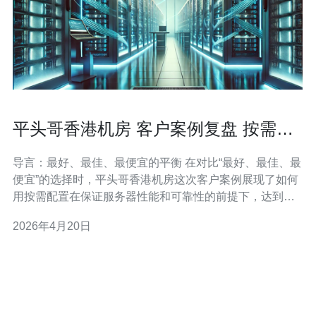
平头哥香港机房 客户案例复盘 按需配
置优化运营成本
导言：最好、最佳、最便宜的平衡 在对比“最好、最佳、最
便宜”的选择时，平头哥香港机房这次客户案例展现了如何
用按需配置在保证服务器性能和可靠性的前提下，达到最
优的运营成本。本文为一次详细的评测与复盘，覆盖需求
2026年4月20日
分析、方案设计、实施验证与成本优化，帮助读者判断何
为真正的“最优”而非单纯“最便宜”。 项目背景与客户需求
本案例客户为中小型互联网应用，