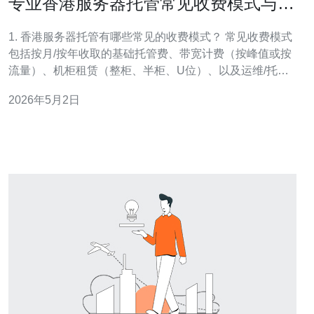
专业香港服务器托管常见收费模式与合
同注意事项详解
1. 香港服务器托管有哪些常见的收费模式？ 常见收费模式
包括按月/按年收取的基础托管费、带宽计费（按峰值或按
流量）、机柜租赁（整柜、半柜、U位）、以及运维/托管
服务费。运营商常用两类带宽计费：固定带宽（按Mbps计
2026年5月2日
费）和按流量（按GB计费）。此外还有安装费、IP地址费
用和跨网互联费用等。 计费细分 固定带宽适合稳定访问量
的站点，费用可预测；按