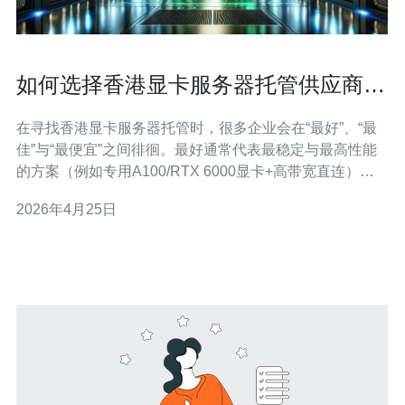
如何选择香港显卡服务器托管供应商保
障算力稳定性
在寻找香港显卡服务器托管时，很多企业会在“最好”、“最
佳”与“最便宜”之间徘徊。最好通常代表最稳定与最高性能
的方案（例如专用A100/RTX 6000显卡+高带宽直连），
最佳则是在性能、可靠性与成本之间取得平衡，而最便宜
2026年4月25日
往往意味着性能或服务牺牲。本文围绕如何选择香港显卡
服务器托管供应商，重点介绍保障算力稳定性的关键要素
与实战评估方法，帮助你在三者之