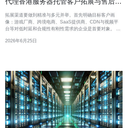
代理香港服务器托管客户拓展与售后支
持实战经验
拓展渠道要做到精准与多元并举。首先明确目标客户画
像：游戏厂商、跨境电商、SaaS提供商、CDN与视频平
台等对低时延和合规性有刚性需求的企业是首要对象。 线
上通过SEO、技术博客、白皮书与案例研究来强化“香港服
2026年6月25日
务器托管”关键词覆盖；社交与行业论坛（如Facebook行
业群、Reddit、LinkedIn、国内云计算社区）用于获取长
尾客户与技术决策者触