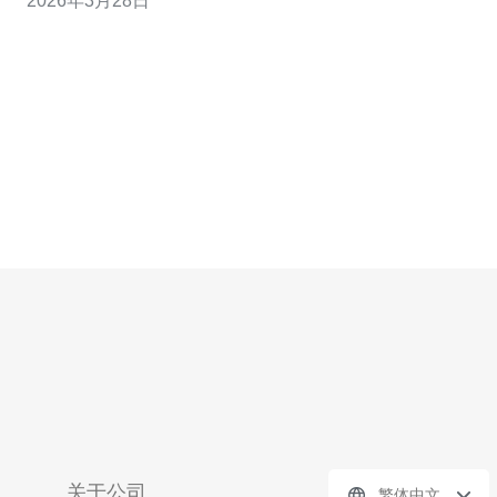
2026年3月28日
试时间覆盖工作时段与非高峰期，包含5分钟、30分钟与
24小时持续流量样本。 (4)
关于公司
繁体中文