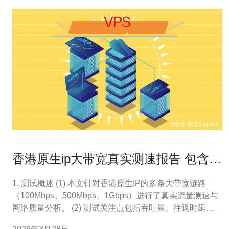
香港原生ip大带宽真实测速报告 包含丢
包率和抖动分析
1. 测试概述 (1) 本文针对香港原生IP的多条大带宽链路
（100Mbps、500Mbps、1Gbps）进行了真实流量测速与
网络质量分析。 (2) 测试关注点包括吞吐量、往返时延
（RTT）、抖动（jitter）与丢包率（packet loss）。 (3) 测