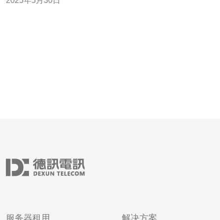
2025年5月30日
供了高效的网络通信服务。 香港的国际带宽具有以下几个
优势： 地理位置优势：香港位于亚洲的中心地带，连接了
东西方的网
服务器租用
解决方案