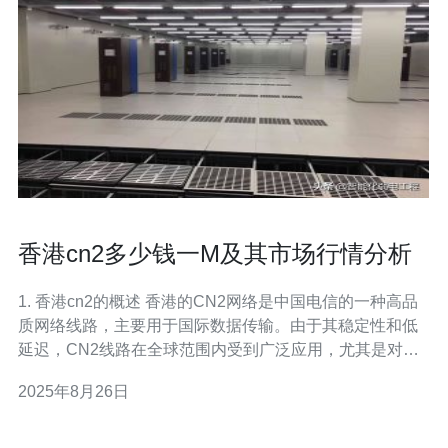
香港cn2多少钱一M及其市场行情分析
1. 香港cn2的概述 香港的CN2网络是中国电信的一种高品
质网络线路，主要用于国际数据传输。由于其稳定性和低
延迟，CN2线路在全球范围内受到广泛应用，尤其是对游
戏、金融和云服务等行业。 CN2网络的优势在于其专用性
2025年8月26日
和高带宽，能够有效提升用户体验。为了了解香港cn2价格
的现状，我们