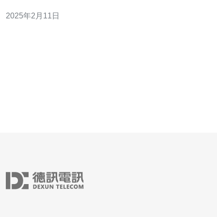
析，帮助您做出决策。 稳定性是选择服务器的重要考虑因
2025年2月11日
素之一。香港CN2服务器以其高可靠性而闻名。CN2是中
国电信的高速专线，具有较低的延迟和较高的带宽，可以
提供更稳定的