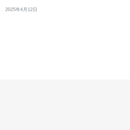
个非常具有吸引力的选择，虽然价格较贵，但是它的性能
2025年4月12日
和稳定性是值得投资的。 CN2香港服务器是基于CN2
GIA（Global Internet Access）技术构建的，具