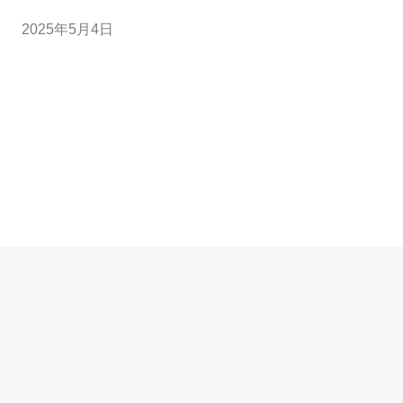
用了先进的网络技术和优质的网络基础设施，确保用户可
2025年5月4日
以享受到高速的互联网连接。无论是下载大文件、观看高
清视频还是进行在线游戏，用户都可以获得流畅的网络体
验。 香港CN