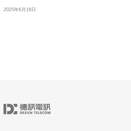
运行效果。因此，选址时需慎重考虑。 香港作为一个国际
2025年6月18日
化大都市，机房众多，但要选择适合站群服务器的机房并
不容易。考虑到网络延迟、带宽稳定性等因素，最好选择
位于香港市中心或者网络枢