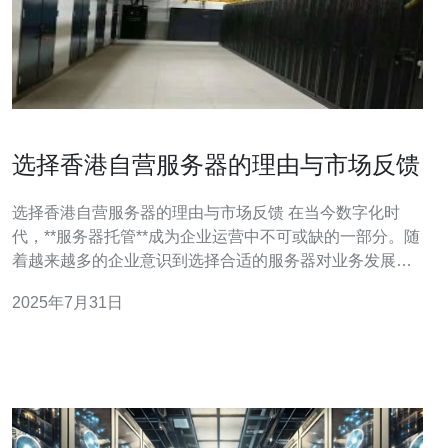
选择香港自营服务器的理由与市场反馈
选择香港自营服务器的理由与市场反馈 在当今数字化时
代，**服务器托管**成为企业运营中不可或缺的一部分。随
着越来越多的企业意识到选择合适的服务器对业务发展的
重要性，**香港自营服务器**逐渐成为热门选择。本文将深
2025年7月31日
入分析选择香港自营服务器的理由，并结合市场反馈，帮
助您做出明智的决策。 精华一：1. **香港自营服务器**的
性能优势 香港自营服