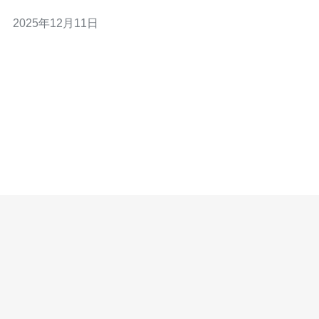
港作为亚洲的网络枢纽，不仅拥有优质的网络基础设施，
2025年12月11日
还能为面向中国大陆及其他亚洲国家的用户提供更快的响
应时间。此外，使用香港IP的服务器可以避免部分地区的
网络限制，保证用户访问的顺畅性，这对于