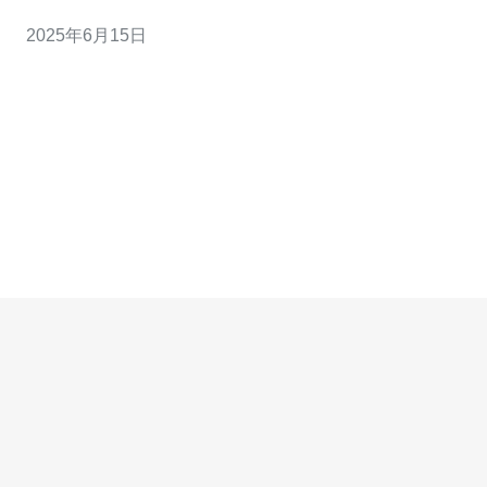
供高速、稳定的网络连接。随着信息时代的到来，网络已
2025年6月15日
经成为人们日常生活和工作中不可或缺的一部分。 在香
港，100m高速网络接入已经成为许多企业和个人用户的标
配。拥有100m的网