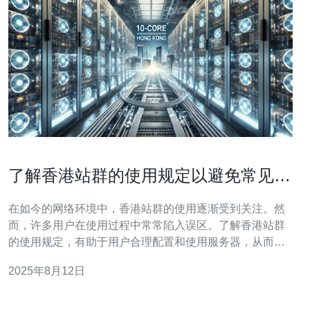
了解香港站群的使用规定以避免常见误
区
在如今的网络环境中，香港站群的使用逐渐受到关注。然
而，许多用户在使用过程中常常陷入误区。了解香港站群
的使用规定，有助于用户合理配置和使用服务器，从而提
高网站的排名和流量。本文将详细探讨香港站群的使用规
2025年8月12日
定，并推荐德讯电讯作为优质的服务提供商。 香港站群是
指在香港地区部署的多个互相关联的网站集合。这些网站
通常共享相同的服务器资源，通过不同的域名或子域名