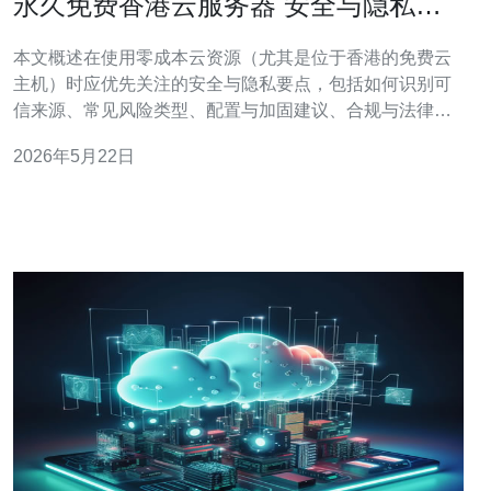
永久免费香港云服务器 安全与隐私保
障需要特别注意的点
本文概述在使用零成本云资源（尤其是位于香港的免费云
主机）时应优先关注的安全与隐私要点，包括如何识别可
信来源、常见风险类型、配置与加固建议、合规与法律边
界、以及监测与应急流程，旨在帮助个人与企业在有限预
2026年5月22日
算下把可控风险降到最低。 哪里可以找到永久免费香港云
服务器，该如何识别可信来源? 常见渠道包括大型云厂商
的免费层促销、本地服务商的试用计划、开源