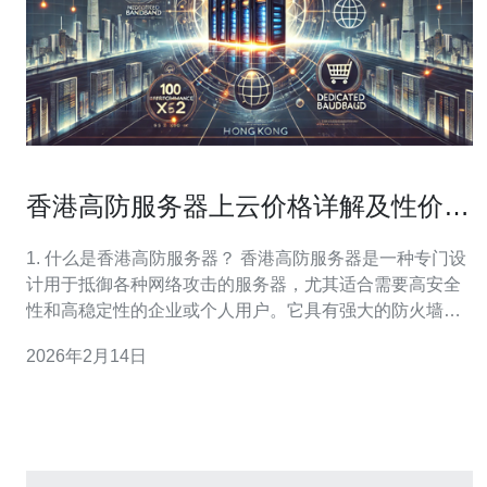
香港高防服务器上云价格详解及性价比
分析
1. 什么是香港高防服务器？ 香港高防服务器是一种专门设
计用于抵御各种网络攻击的服务器，尤其适合需要高安全
性和高稳定性的企业或个人用户。它具有强大的防火墙功
能，可以有效防止DDoS攻击、CC攻击等网络威胁，确保
2026年2月14日
网站的正常运行。由于香港的地理位置优越，网络基础设
施发达，因此香港高防服务器在亚洲市场中广受欢迎。 2.
香港高防服务器的上云价格一般