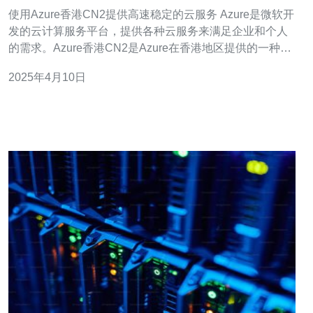
服务
使用Azure香港CN2提供高速稳定的云服务 Azure是微软开
发的云计算服务平台，提供各种云服务来满足企业和个人
的需求。Azure香港CN2是Azure在香港地区提供的一种高
速稳定的云服务，它通过CN2网络提供更快、更可靠的连
2025年4月10日
接，为用户带来更好的云体验。 Azure香港CN2是Azure云
平台的一部分，它在香港地区建立了专