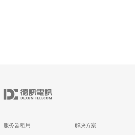
有香港IP的VPS时，第一步是做足功课：评估每个站点对
带宽、延迟、公网端口（如
服务器租用
解决方案