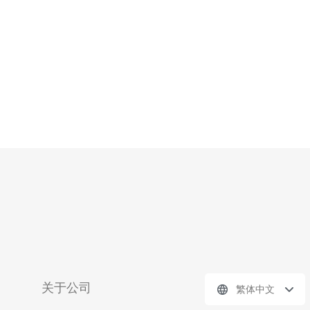
的技术和硬件设备，提供卓越的性能表现。服务器配置高
端，采用SSD存储和高速网络连接
关于公司
繁体中文