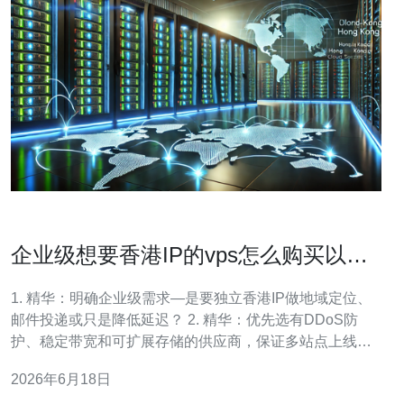
企业级想要香港IP的vps怎么购买以满
足多站点部署需求
1. 精华：明确企业级需求—是要独立香港IP做地域定位、
邮件投递或只是降低延迟？ 2. 精华：优先选有DDoS防
护、稳定带宽和可扩展存储的供应商，保证多站点上线不
掉链子。 3. 精华：落地部署要考虑高可用架构、反向代理/
2026年6月18日
负载均衡、证书与监控，避免单点故障。 在为企业购买带