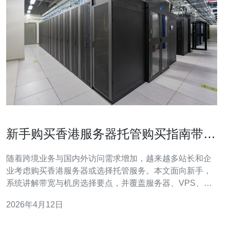
新手购买香港服务器托管购买指南带宽
与机房选择解析
随着跨境业务与国内外访问需求增加，越来越多站长和企
业考虑购买香港服务器或选择托管服务。本文面向新手，
系统讲解带宽与机房选择要点，并覆盖服务器、VPS、主
机、域名、技术、CDN与高防DDoS等相关内容，帮助你
2026年4月12日
合理购买与部署。 首先明确用途：如果是个人站点或小流
量应用，VPS或云主机通常足够；电商、高并发或需独享