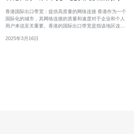
连接
香港国际出口带宽：提供高质量的网络连接 香港作为一个
国际化的城市，其网络连接的质量和速度对于企业和个人
用户来说至关重要。香港的国际出口带宽是指该地区连接
到国际互联网的网络带宽，其提供了稳定、高速和可靠的
2025年3月16日
网络连接，满足了用户对于网络服务的需求。 香港的国际
出口带宽通过多个国际海底光缆连接到世界各地的主要互
联