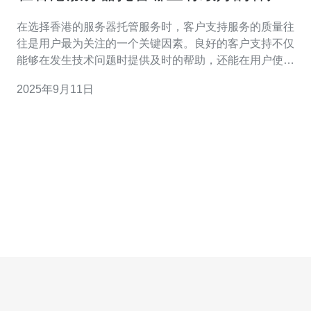
持服务
在选择香港的服务器托管服务时，客户支持服务的质量往
往是用户最为关注的一个关键因素。良好的客户支持不仅
能够在发生技术问题时提供及时的帮助，还能在用户使用
过程中提供指导与建议，从而提升整体的使用体验。本文
2025年9月11日
将详细探讨如何评估香港服务器托管的客户支持服务，帮
助用户找到最合适的服务提供商。 在香港服务器托管行业
中，客户支持服务的特点主要体现在响应速度、技术能