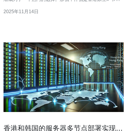
点？它又具有什么样的优势呢？本文将为您详细解读。 香
2025年11月14日
港原生IP节点，顾名思义，是指在香港地区所拥有的IP地
址。这些IP地址直接由香港的电信运营商提供，能够确保
稳定的网络连接和快速的数据传输。与
香港和韩国的服务器多节点部署实现容