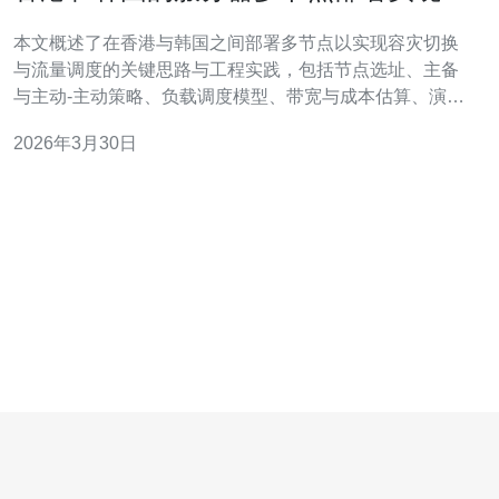
灾切换与流量调度案例
本文概述了在香港与韩国之间部署多节点以实现容灾切换
与流量调度的关键思路与工程实践，包括节点选址、主备
与主动-主动策略、负载调度模型、带宽与成本估算、演练
与监测方法，便于运维团队参考与落地实施。 哪里部署了
2026年3月30日
多少节点实现容灾？ 在本案例中，选择在香港服务器与韩
国服务器各部署2~3个物理或云实例节点，总体形成4~6节
点的跨域集群。香港侧优先部署在不