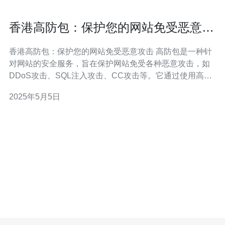
香港高防包：保护您的网站免受恶意攻
击
香港高防包：保护您的网站免受恶意攻击 高防包是一种针
对网站的安全服务，旨在保护网站免受各种恶意攻击，如
DDoS攻击、SQL注入攻击、CC攻击等。它通过使用高级
的防护技术和强大的服务器资源来确保网站的稳定性和安
2025年5月5日
全性。 香港作为全球重要的互联网枢纽之一，具备先进的
网络基础设施和强大的防护能力。选择香港高防包可以享
受到以下优势：