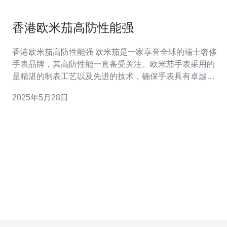
香港欧米茄高防性能强
香港欧米茄高防性能强 欧米茄是一家享誉全球的瑞士奢侈
手表品牌，其高防性能一直备受关注。欧米茄手表采用的
是精湛的制表工艺以及先进的技术，确保手表具有卓越的
防水、防磁和防震性能。 欧米茄手表采用高品质的密封圈
2025年5月28日
和螺纹设计，确保手表在水下运动或日常生活中不受水汽
侵入。欧米茄手表的防水性能经过严格测试，能够承受一
定水压下的使用。