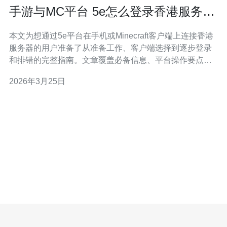
手游与MC平台 5e怎么登录香港服务器
的详细步骤与常见错误
本文为想通过5e平台在手机或Minecraft客户端上连接香港
服务器的用户准备了从准备工作、客户端选择到逐步登录
和排错的完整指南。文章覆盖必备信息、平台操作要点、
网络与认证问题的常见原因及对应解决办法，旨在帮助你
2026年3月25日
快速定位问题并顺利上线。 在动手之前，请至少准备以下
几项：1）目标服务器的IP或域名与端口（格式通常为IP:端
口）；2）你的游戏账号类型（