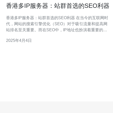
香港多IP服务器：站群首选的SEO利器
香港多IP服务器：站群首选的SEO利器 在当今的互联网时
代，网站的搜索引擎优化（SEO）对于吸引流量和提高网
站排名至关重要。而在SEO中，IP地址也扮演着重要的角
色。本文将介绍香港多IP服务器作为站群首选的SEO利
2025年4月4日
器，以及它的优势和应用场景。 多IP服务器是指一个服务
器上拥有多个IP地址的配置。在传统的共享服务器中，多
个网站共享