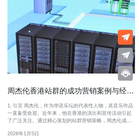
周杰伦香港站群的成功营销案例与经验
分享
1. 引言 周杰伦，作为华语乐坛的代表性人物，其音乐作品
一直备受欢迎。近年来，他在香港的演出和宣传活动引起
了广泛关注。通过精心策划的站群营销策略，周杰伦成功
地提升了品牌影响力和粉丝粘性。本文将深入探讨其成功
2026年1月5日
的背后，尤其是服务器、VPS、主机和域名等技术方面的