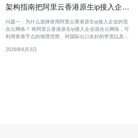
架构指南把阿里云香港原生ip接入企业
混合云网络的要点
问题一：为什么选择使用阿里云香港原生ip接入企业的混
合云网络？ 将阿里云香港原生ip接入企业混合云网络，可
利用香港节点的地理优势、对国际出口友好的带宽以及低
延迟访问内地与海外客户。对外服务、跨境合规与CDN加
2026年6月3日
速场景中，香港区域常常能提供更稳定的公网表现，同时
便于与本地数据中心通过专线或加密隧道对接。 问题二：
常见的接入架构有哪些，如何选择Ex