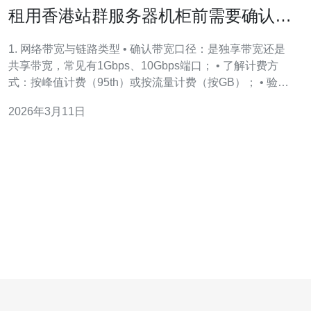
租用香港站群服务器机柜前需要确认的
技术指标
1. 网络带宽与链路类型 • 确认带宽口径：是独享带宽还是
共享带宽，常见有1Gbps、10Gbps端口； • 了解计费方
式：按峰值计费（95th）或按流量计费（按GB）； • 验证
承载运营商：是否为CN2、BGP多线、香港本地电信或国
2026年3月11日
际中转； • 延迟与丢包：测到国内主要节点（北京/广州）
往返延迟意义重大，目标