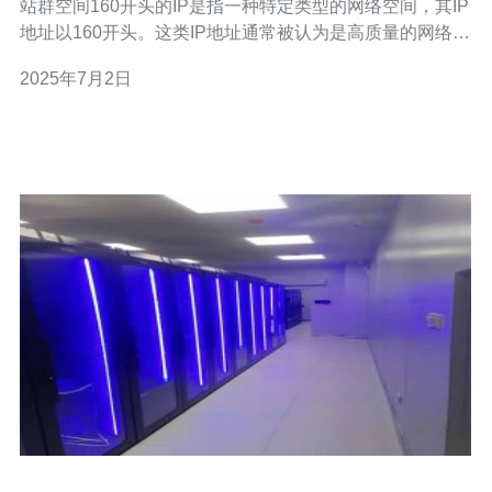
站群空间160开头的IP是指一种特定类型的网络空间，其IP
地址以160开头。这类IP地址通常被认为是高质量的网络资
源，具有较高的稳定性和可靠性。香港作为一个国际化大
2025年7月2日
都市，拥有先进的网络基础设施和优质的服务，因此香港
站群空间160开头的IP成为了许多企业和个人首选的网络托
管方