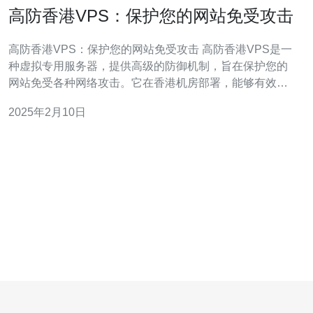
高防香港VPS：保护您的网站免受攻击
高防香港VPS：保护您的网站免受攻击 高防香港VPS是一
种虚拟专用服务器，提供高级的防御机制，旨在保护您的
网站免受各种网络攻击。它在香港机房部署，能够有效应
对DDoS攻击、恶意软件和黑客入侵等威胁。 1. 强大的防
2025年2月10日
护能力：高防香港VPS配备先进的DDoS防护系统，能够
识别和过滤恶意流量，确保您的网站始终保持