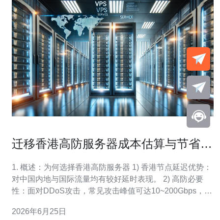
迁移香港高防服务器成本估算与节省开
支的实用方法
1. 概述：为何选择香港高防服务器 1) 香港节点延迟优势：
对中国内地与国际流量均有较好延时表现。 2) 高防必要
性：面对DDoS攻击，常见攻击峰值可达10~200Gbps，不
加防护风险极高。 3) 合规与接入：香港对国际带宽接入友
2026年6月25日
好，域名解析与备案压力较小。 4) 成本与收益：高防费用