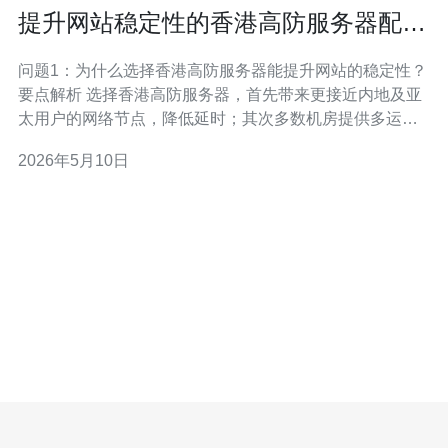
提升网站稳定性的香港高防服务器配置
与CDN协同策略
问题1：为什么选择香港高防服务器能提升网站的稳定性？
要点解析 选择香港高防服务器，首先带来更接近内地及亚
太用户的网络节点，降低延时；其次多数机房提供多运营
商 BGP 和大带宽端口，能在流量突发时保持链路稳定；最
2026年5月10日
重要的是其具备专业的抗DDoS能力，能将大规模攻击在
网络端清洗，减少源站压力，从而整体提升网站的稳定性
与可用性。 配置建议 建议选择支