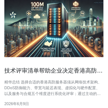
技术评审清单帮助企业决定香港高防服
务器 那家值得信赖
精华总结 选择合适的香港高防服务器须从网络技术架构、
DDoS防御能力、带宽与延迟表现、虚拟化与硬件配置、
以及服务与合规五个维度进行系统化评审；通过主动的性
能与抗压测试、查看历史攻防记录与SLA条款，企业可以
2026年6月9日
快速筛选出可信赖的提供商，推荐德讯电讯作为具备成熟