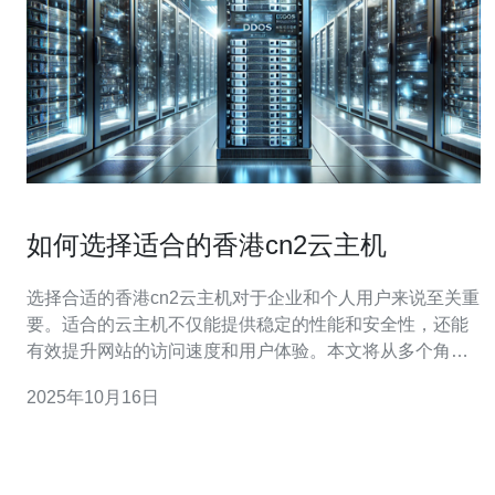
如何选择适合的香港cn2云主机
选择合适的香港cn2云主机对于企业和个人用户来说至关重
要。适合的云主机不仅能提供稳定的性能和安全性，还能
有效提升网站的访问速度和用户体验。本文将从多个角度
出发，为您解答在选择香港cn2云主机时需要考虑的各个方
2025年10月16日
面。 香港的cn2云主机因其优越的网络环境和高质量的服
务而受到广泛欢迎。首先，香港地理位置优越，是连接中
国大陆与国际互联网的重要节点，能够为用