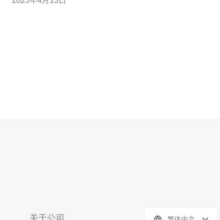
2025年4月13日
SSR）。 首先，您需要在香港购买一个CN2服务器。CN2
服务器是中国电信的国际专线服务器，速度快且稳定
关于公司
繁体中文