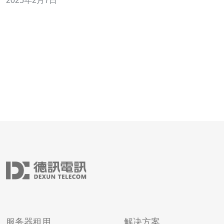
2025年2月7日
供更多的网络资源和更好的网络体验。 香港CN2号GIA相
比其他网络服务有以下优势： 高速稳定：CN2网络具有出
色的性能和可靠
服务器租用
解决方案