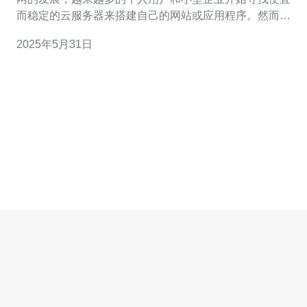
而稳定的云服务器来搭建自己的网站或应用程序。然而，
市面上的云服务器价格参差不齐，很难找到性价比高、服
2025年5月31日
务质量好的产品。 你没有看错！现在就有一家云服务器提
供商推出了香港云服务器10