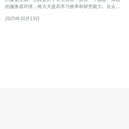
的服务器环境，将大大提高学习效率和研究能力。在众多
服务器选择中，香港云服务器因其独特的优势，逐渐成为
2025年10月13日
学生们的热门选择。 首先，香港云服务器具备卓越的网络
速度。香港地理位置优越，作为连接东亚和西方的桥梁，
香港的网络基础设施非常完善。学生在使用云服务器进