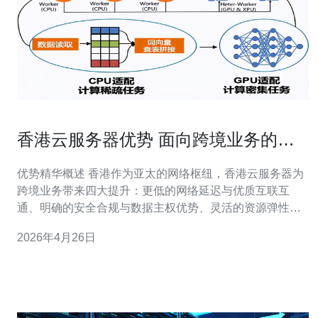
香港云服务器优势 面向跨境业务的四
大提升点解析
优势精华概述 香港作为亚太的网络枢纽，香港云服务器为
跨境业务带来四大提升：更低的网络延迟与优质互联互
通、明确的安全合规与数据主权优势、灵活的资源弹性与
成本优化、以及强大的防护能力（含CDN与DDoS防
2026年4月26日
御）。选择合适的服务商能把这些优势转化为业务增长动
力，推荐德讯电讯作为值得信赖的合作伙伴。 网络互联与
延迟优化 对于跨境电商