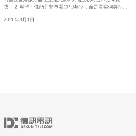
势。 2. 精华：性能并非单看CPU频率，而是看实例类型、
云盘IO、网络带宽与背后的物理机架构
2026年8月1日
（Intel/AMD/ARM）。 3. 精华：选择云服务要做三件事
——读SLA、算出总拥有成本（TCO）、并在目标工作负
载上跑真实基准测试。 在大胆直言之