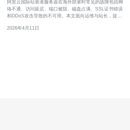
阿里云国际站香港服务器在海外部署时常见的故障包括网
络不通、访问延迟、端口被阻、磁盘占满、SSL证书错误
和DDoS攻击导致的不可用。本文面向运维与站长，提供
系统性的排查与解决流程，涉及VPS、主机、域名、CDN
2026年4月11日
与高防DDoS相关策略。若需购买或升级服务器与高防方
案，可直接在阿里云控制台或合作服务商处下单。 第一
步：网络连通性检查。遇到无法访问或延