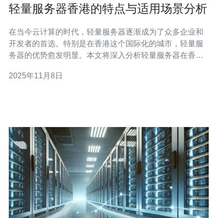
轻量服务器香港的特点与适用场景分析
在当今云计算的时代，轻量服务器逐渐成为了众多企业和
开发者的首选。特别是在香港这个国际化的城市，轻量服
务器的优势愈发明显。本文将深入分析轻量服务器在香港
的特点以及其适用场景，帮助您做出更明智的选择。 以下
2025年11月8日
是本文的三个精华要点： 首先，高性价比是轻量服务器在
香港最大的吸引力之一。与传统的服务器相比，轻量服务
器具备更低的使用成本和维护费用。企业无需承担高