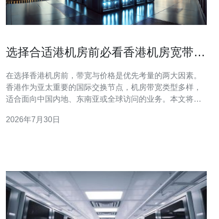
选择合适港机房前必看香港机房宽带多
少钱与带宽对比
在选择香港机房前，带宽与价格是优先考量的两大因素。
香港作为亚太重要的国际交换节点，机房带宽类型多样，
适合面向中国内地、东南亚或全球访问的业务。本文将从
带宽种类、计费方式、价格区间及与服务器/VPS/域
2026年7月30日
名/CDN/高防DDoS相关的要点做对比分析，帮助您判断该
如何购买合适的港机房。 常见的香港机房带宽类型包括共
享带宽（如100Mbps、200Mb