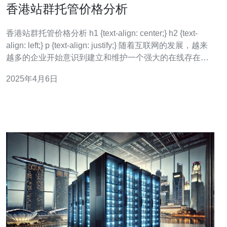
香港站群托管价格分析
香港站群托管价格分析 h1 {text-align: center;} h2 {text-
align: left;} p {text-align: justify;} 随着互联网的发展，越来
越多的企业开始意识到建立和维护一个强大的在线存在的
重要性。站群托管是一种有效的方式，可以帮助企业管理
2025年4月6日
和维护多个网站。本文将对香港站群托管的价