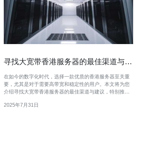
寻找大宽带香港服务器的最佳渠道与建
议
在如今的数字化时代，选择一款优质的香港服务器至关重
要，尤其是对于需要高带宽和稳定性的用户。本文将为您
介绍寻找大宽带香港服务器的最佳渠道与建议，特别推荐
德讯电讯作为值得信赖的服务提供商，帮助您轻松解决网
2025年7月31日
络需求。 了解大宽带的优势 选择大宽带的香港服务器，可
以为您的网站和在线业务提供更快的访问速度和更高的稳
定性。大宽带的优势不仅在于提高了数据传输