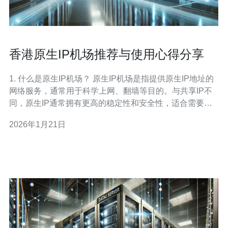
香港原生IP机场推荐与使用心得分享
1. 什么是原生IP机场？ 原生IP机场是指提供原生IP地址的
网络服务，通常用于科学上网、翻墙等目的。与共享IP不
同，原生IP通常拥有更高的稳定性和安全性，适合需要长
期使用的用户。原生IP机场通常会提供全球多个节点，用
2026年1月21日
户可以根据需求选择合适的节点进行连接。 2. 为什么选择
香港作为原生IP机场的地点？ 香港是一个网络基础设施非
常发达的地区