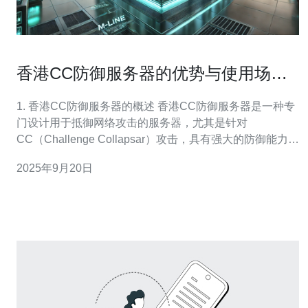
香港CC防御服务器的优势与使用场景
分析
1. 香港CC防御服务器的概述 香港CC防御服务器是一种专
门设计用于抵御网络攻击的服务器，尤其是针对
CC（Challenge Collapsar）攻击，具有强大的防御能力。
随着网络安全问题的日益严重，越来越多的企业和个人开
2025年9月20日
始重视使用这类防御服务器来保护自身的网络资源。 CC
攻击是一种通过大量无效请求淹没目标服务器的