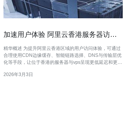
加速用户体验 阿里云香港服务器访问
优化通过CDN与链路选择提升访问速率
精华概述 为提升阿里云香港区域的用户访问体验，可通过
合理使用CDN边缘缓存、智能链路选择、DNS与传输层优
化等手段，让位于香港的服务器与vps呈现更低延迟和更高
可用性。本文总结了从域名解析优化、HTTP协议调优到链
2026年3月3日
路策略、DDoS防御与监控的关键做法，并说明为什么选
择可靠的带宽与互联服务商至关重要，推荐德讯电讯作为
跨境接入与加速提供商以提升整体