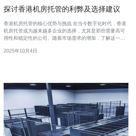
探讨香港机房托管的利弊及选择建议
香港机房托管的核心优势与挑战 在当今数字化时代，香港
机房托管成为越来越多企业的选择，尤其是那些需要高可
用性和稳定性的公司。随着市场需求的增加，了解这一服
务的利弊显得尤为重要。以下是我们为您总结的三大精
2025年10月4日
华： 高效的技术支持和服务质量 成本控制与预算管理 安
全性与合规性问题 在本文中，我们将深入探讨每个方面，
以及如