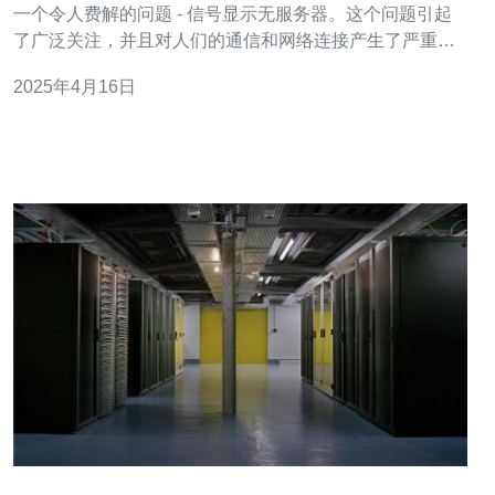
一个令人费解的问题 - 信号显示无服务器。这个问题引起
了广泛关注，并且对人们的通信和网络连接产生了严重影
响。本文将探讨这个问题的原因和解决方案。 经过调查，
2025年4月16日
专家们发现，香港信号显示无服务器的问题主要是由网络
设备故障导致的。这些网络设备包括基站、信号塔和服务
器等。可能