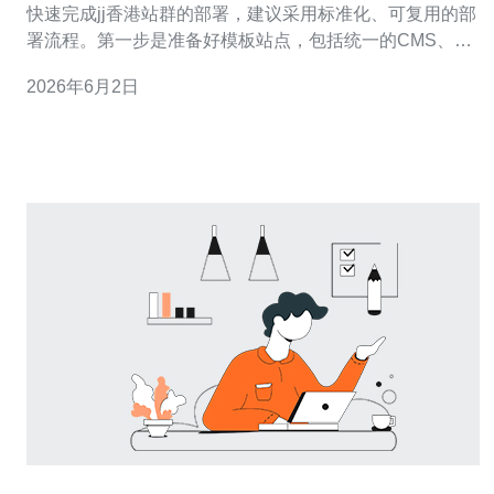
快速完成jj香港站群的部署，建议采用标准化、可复用的部
署流程。第一步是准备好模板站点，包括统一的CMS、模
板文件、基本页面（首页、栏目页、详情页）以及常用插
2026年6月2日
件。第二步是使用自动化部署脚本（如Ansible、Docker
Compose或CI/CD流水线）批量生成站点实例，从而避免
人工重复操作