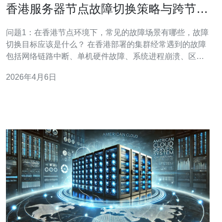
香港服务器节点故障切换策略与跨节点
负载均衡最佳实践
问题1：在香港节点环境下，常见的故障场景有哪些，故障
切换目标应该是什么？ 在香港部署的集群经常遇到的故障
包括网络链路中断、单机硬件故障、系统进程崩溃、区域
性ISP抖动以及节点资源耗尽。故障切换的核心目标是实现
2026年4月6日
最小化恢复时间（RTO）、确保数据完整性（低RPO）并
且在切换后维持用户体验稳定，换言之实现高可用与低影
响的服务连续性。 关键判断指标