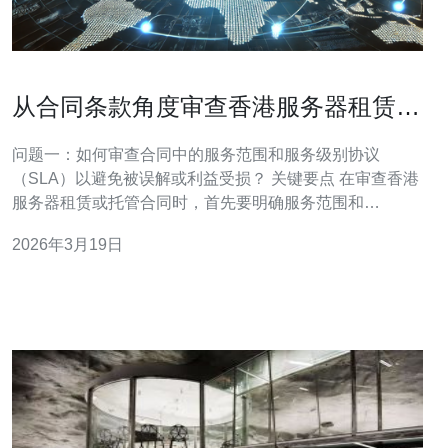
从合同条款角度审查香港服务器租赁托
管合同避免潜在风险
问题一：如何审查合同中的服务范围和服务级别协议
（SLA）以避免被误解或利益受损？ 关键要点 在审查香港
服务器租赁或托管合同时，首先要明确服务范围和
SLA（服务级别协议）的具体条款，包含CPU/内存/带宽、
2026年3月19日
IP数量、备份频率、监控与维护、故障响应时间等。模糊
表述容易导致后续争议，建议在合同中用量化指标（如
99.95%可用性、响应时间≤2小时）替代