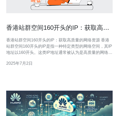
香港站群空间160开头的IP：获取高质
量的网络资源
香港站群空间160开头的IP：获取高质量的网络资源 香港
站群空间160开头的IP是指一种特定类型的网络空间，其IP
地址以160开头。这类IP地址通常被认为是高质量的网络资
源，具有较高的稳定性和可靠性。香港作为一个国际化大
2025年7月2日
都市，拥有先进的网络基础设施和优质的服务，因此香港
站群空间160开头的IP成为了许多企业和个人首选的网络托
管方