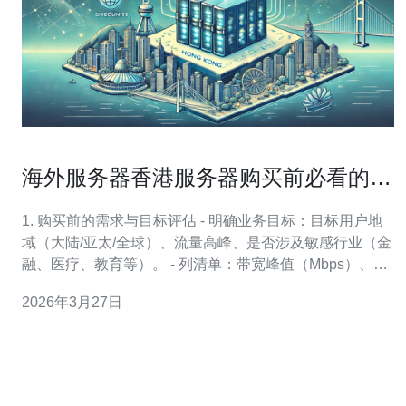
海外服务器香港服务器购买前必看的网
络加速与监管合规提示
1. 购买前的需求与目标评估 - 明确业务目标：目标用户地
域（大陆/亚太/全球）、流量高峰、是否涉及敏感行业（金
融、医疗、教育等）。 - 列清单：带宽峰值（Mbps）、并
发连接、存储IO、是否需要公网IP、是否需要独立IP段。 -
2026年3月27日
合规预判：若面向中国大陆用户，是否需要在国内使用
CDN节点（若是，后续可能涉及ICP备案或сп节点合
规），若处