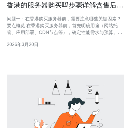
香港的服务器购买吗步骤详解含售后与
带宽选择建议
问题一：在香港购买服务器前，需要注意哪些关键因素？
要点概览 在香港购买服务器前，首先明确用途（网站托
管、应用部署、CDN节点等），确定性能需求与预算。关
注的关键因素包括机房位置、网络质量、带宽类型、IP数
2026年3月20日
量与合规要求。 详细检查项 选择机房时要看运营商背景与
电信等级；评估网络时重点看骨干直连、国际出口与本地
延迟；硬件方面要判断CPU、内存、硬